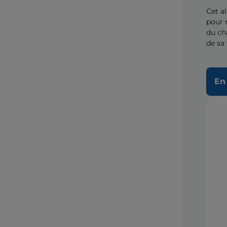
Cet a
pour 
du ch
de sa 
En