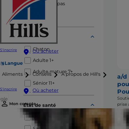
Sachets repas
Mijotés
Cycle de vie
Chaton
S'inscrire
Où acheter
Adulte 1+
Langue
Adulte mature 7+
Aliments
Conseils
À propos de Hill's
a/d
Sénior 11+
pou
S'inscrire
Où acheter
Pou
Souti
ggle
Mon compte
prise
État de santé
compa
malad
Vieillissement
inter
Santé bucco-dentaire