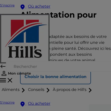
S'inscrire
Où acheter
Alimentation pour
chat
Une nutrition adaptée aux besoins de votre
animal est essentielle pour lui offrir une vie
heureuse et en pleine santé. Découvrez ici les
aliments qui répondent aux besoins
nutritionnels uniques de votre animal.
Mon compte
Choisir la bonne alimentation
Aliments
Conseils
À propos de Hill's
S'inscrire
Où acheter