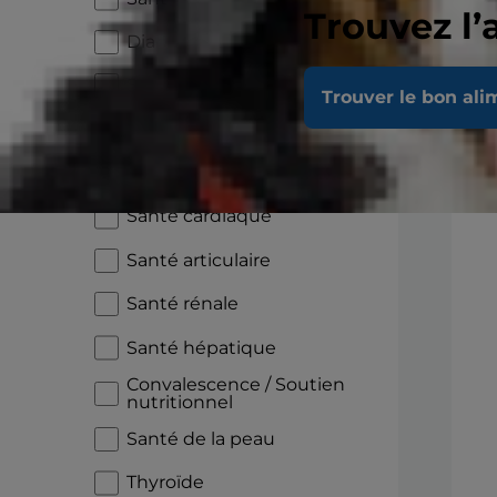
Trouvez l’
Diabète
Santé digestive
Trouver le bon ali
Sensibilité alimentaire
En
Croissance
Santé cardiaque
Santé articulaire
Santé rénale
Santé hépatique
Convalescence / Soutien
nutritionnel
Santé de la peau
Thyroïde