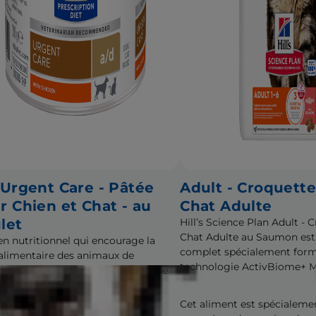
 Urgent Care - Pâtée
Adult - Croquett
r Chien et Chat - au
Chat Adulte
let
Hill’s Science Plan Adult -
Chat Adulte au Saumon est
en nutritionnel qui encourage la
complet spécialement form
 alimentaire des animaux de
technologie ActivBiome+ Mu
gnie en convalescence après une
ie grave, un accident ou une
vention chirurgicale
Cet aliment est spécialeme