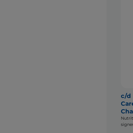
c/d
Car
Cha
Nutri
signe