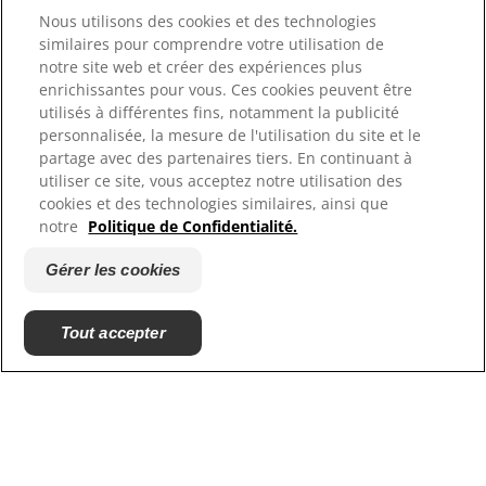
Hill's Vet
Nous utilisons des cookies et des technologies
Carrières
similaires pour comprendre votre utilisation de
notre site web et créer des expériences plus
enrichissantes pour vous. Ces cookies peuvent être
utilisés à différentes fins, notamment la publicité
personnalisée, la mesure de l'utilisation du site et le
partage avec des partenaires tiers. En continuant à
utiliser ce site, vous acceptez notre utilisation des
cookies et des technologies similaires, ainsi que
notre
Politique de Confidentialité.
© 2025 Hill's Pet Nutrition, Inc.
Gérer les cookies
All rights reserved.
*Étude menée auprès de 401 vétérinaires français en
Tout accepter
Mai 2025. SIG : 95 %. Kynetec.
**Les visuels d'aliments sont utilisés à des fins
d'illustration et ne sont pas contractuels. Ils ne
reflètent pas la nature exacte ni la quantité précise
des ingrédients contenus dans nos produits. Seuls la
liste d'ingrédients figurant sur l'étiquette de chaque
produit et la fiche technique de celui-ci garantissent
sa composition exacte.
Les marques déposées mentionnées ici le sont