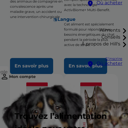
des animaux de compagnie en
Où acheter
avec la technologie
convalescence après une
ActivBiome+ Multi-Benefit.
maladie grave, un accident ou
une intervention chirurgicale
Langue
Cet aliment est spécialement
formulé pour répondre aux
Aliments
besoins énergétiques du chat
Conseils
pendant la période la plus
À propos de Hill's
active de sa vie.
S'inscrire
Où acheter
En savoir plus
En savoir plus
ggle
Mon compte
Trouvez l’alimentation