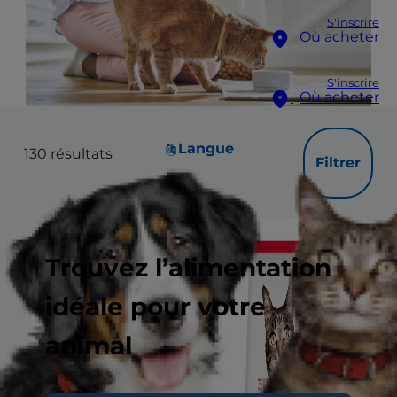
S'inscrire
Où acheter
S'inscrire
Où acheter
Langue
130
résultats
Filtrer
Trouvez l’alimentation
idéale pour votre
animal