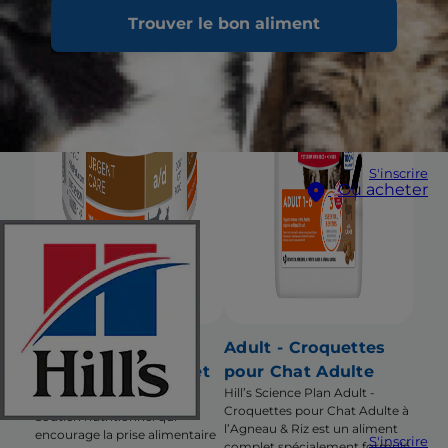
Trouver le bon aliment
S'inscrire
Où acheter
a/d Urgent Care -
Adult - Croquettes
Pâtée pour Chien et
pour Chat Adulte
Hill’s Science Plan Adult -
Chat - au Poulet
Croquettes pour Chat Adulte à
Soutien nutritionnel qui
l’Agneau & Riz est un aliment
encourage la prise alimentaire
S'inscrire
complet spécialement formulé